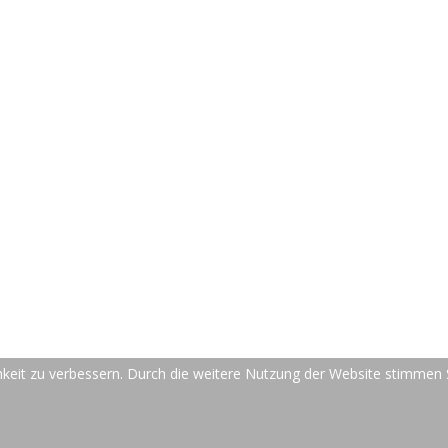
e sie ihre Zeit verbringen.
ter Mensch versucht, sie auszunutzen
."
 Schoppenhauer (Philosoph *1788-1860)
keit mit dem NVS Calender, Ihre Zeit mit Intelligenz zu nutzen
ision-Soft
Support
Hotline Support
ns
FAQs
keit zu verbessern. Durch die weitere Nutzung der Website stimmen 
t
Video Tutorials