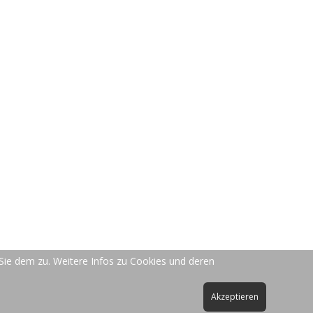
.
Allgemein
Datenschutz
AGBs
Sie dem zu. Weitere Infos zu Cookies und deren
Impressum
Akzeptieren