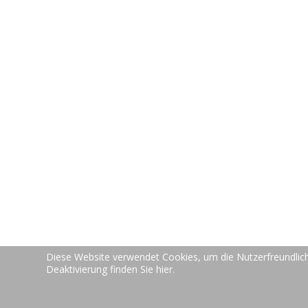
wi
Ein intelligen
Arthur
Nach diesem Credo bieten wir Ihnen die Möglich
New-V
Preise
Über u
Diese Website verwendet Cookies, um die Nutzerfreundlich
Online Support Tool
Teamviewer
Deaktivierung finden Sie hier.
Kontak