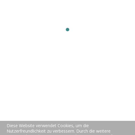
Online Support Tool
Teamviewer
New-Vision-Soft
Preise
Über uns
Kontakt
Support
Hotline Support
FAQs
Video Tutorials
Allgemein
Datenschutz
Diese Website verwendet Cookies, um die
AGBs
Nutzerfreundlichkeit zu verbessern. Durch die weitere