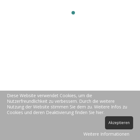
New-Vision-Soft
Preise
Über uns
Kontakt
Support
Hotline Support
FAQs
Video Tutorials
Allgemein
Datenschutz
AGBs
Impressum
© 2026 New-Vision-Soft Michael Wölfel. Designed By
Diese Website verwendet Cookies, um die
JoomShaper
Nutzerfreundlichkeit zu verbessern. Durch die weitere
Nutzung der Website stimmen Sie dem zu. Weitere Infos zu
Cookies und deren Deaktivierung finden Sie hier.
Akzeptieren
Weitere Informationen