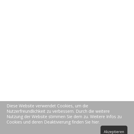
Preise
Über uns
Kontakt
Support
Hotline Support
FAQs
Video Tutorials
Allgemein
Datenschutz
Diese Website verwendet Cookies, um die
AGBs
Nutzerfreundlichkeit zu verbessern. Durch die weitere
Nutzung der Website stimmen Sie dem zu. Weitere Infos zu
Impressum
Cookies und deren Deaktivierung finden Sie hier.
Akzeptieren